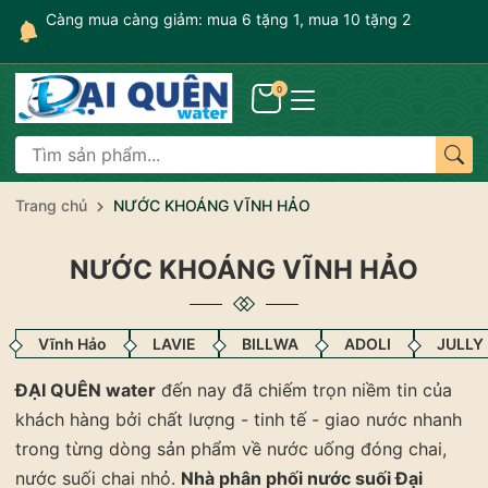
gày
Càng mua càng giảm: mua 6 tặng 1, mua 10 tặng 2
0
Trang chủ
NƯỚC KHOÁNG VĨNH HẢO
NƯỚC KHOÁNG VĨNH HẢO
Vĩnh Hảo
LAVIE
BILLWA
ADOLI
JULLY
ĐẠI QUÊN water
đến nay đã chiếm trọn niềm tin của
khách hàng bởi chất lượng - tinh tế - giao nước nhanh
trong từng dòng sản phẩm về nước uống đóng chai,
nước suối chai nhỏ.
Nhà phân phối nước suối Đại