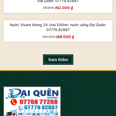
Đại Quên: 07779.82887
62.000 ₫
65.000 ₫
Mua Ngay
Nước Vivant thùng 24 chai 500ml- nước uống Đại Quên:
- 2%
07779.82887
98.000 ₫
100.000 ₫
Mua Ngay
Xem thêm