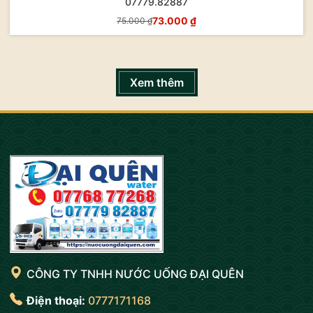
07779.82887
73.000 ₫
75.000 ₫
Mua Ngay
Xem thêm
CÔNG TY TNHH NƯỚC UỐNG ĐẠI QUÊN
Điện thoại:
0777171168