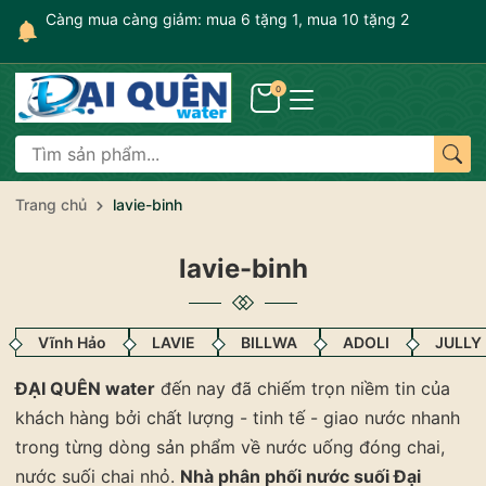
gày
Càng mua càng giảm: mua 6 tặng 1, mua 10 tặng 2
0
Trang chủ
lavie-binh
lavie-binh
Vĩnh Hảo
LAVIE
BILLWA
ADOLI
JULLY
ĐẠI QUÊN water
đến nay đã chiếm trọn niềm tin của
khách hàng bởi chất lượng - tinh tế - giao nước nhanh
trong từng dòng sản phẩm về nước uống đóng chai,
nước suối chai nhỏ.
Nhà phân phối nước suối Đại